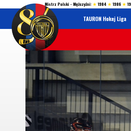
Mistrz Polski - Mężczyźni:
★
1984
★
1986
★
1
TAURON Hokej Liga