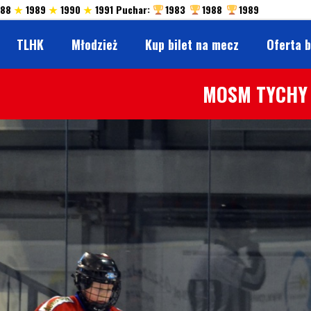
988
★
1989
★
1990
★
1991 Puchar:
1983
1988
1989
TLHK
Młodzież
Kup bilet na mecz
Oferta 
MOSM TYCHY 