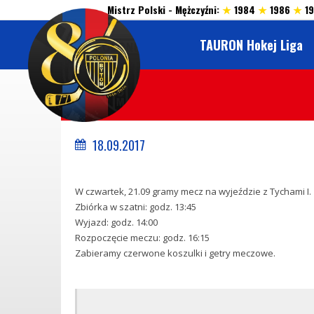
Mistrz Polski - Mężczyźni:
★
1984
★
1986
★
1
TAURON Hokej Liga
18.09.2017
W czwartek, 21.09 gramy mecz na wyjeździe z Tychami I.
Zbiórka w szatni: godz. 13:45
Wyjazd: godz. 14:00
Rozpoczęcie meczu: godz. 16:15
Zabieramy czerwone koszulki i getry meczowe.